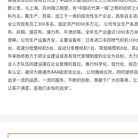
数公里，与上海、苏州隔江相望，有“中国近代第一城”之称的纺织
料为主，集生产、贸易、加工于一体的综合性生产企业，具有自主进出口
全公司现有员工300多名，固定资产8000多万元。 公司专业生产
布、府绸、提花布、弹力布、牛津纺等。全年生产总量达1200多万
青眯。公司生产设备齐全，主要设备有：日本进口丰田喷气织机100
台、高速分批整经机5台、自动分条整经机1台、常规络筒机8台、高
年来始终致力于把企业建设成具有现代管理制度的企业为目标，大力推行
业人才队伍的建设摆在企业管理的首位，推行科学化、现代化、规范化、
系认证，被评为南通市AAA级资信企业。 公司缴纳五险，同时提供
追求一流的品质，一流的服务，不断的创新，奉献于广大的客商，立
让客户满意，是我们永恒的追求”。                