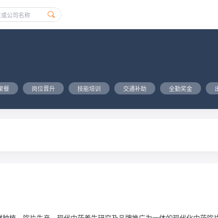
聚餐
岗位晋升
技能培训
交通补助
全勤奖金
家集药材种植、饮片生产、现代中药养生研究及品牌推广为一体的现代化中药饮