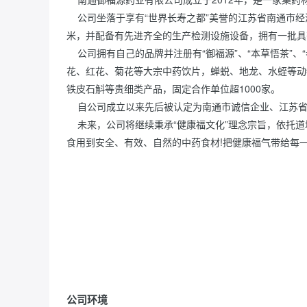
    公司坐落于享有“世界长寿之都”美誉的江苏省南通市经济技术开发区吉庆路32号，拥有生产车间、仓储、质检用房面积约24000平方
米，并配备有先进齐全的生产检测设施设备，拥有一批具
    公司拥有自己的品牌并注册有“御福源”、“本草悟茶”、“参鑫本草”、“美日一养”商标，主要生产品种有西洋参、人参、黄芪、白术、金银
花、红花、菊花等大宗中药饮片，蝉蜕、地龙、水蛭等动
铁皮石斛等贵细类产品，固定合作单位超1000家。
    自公司成立以来先后被认定为南通市诚信企业、
    未来，公司将继续秉承“健康福文化”理念宗旨，依托道地药材种植资源、质量检验、炮制加工、仓储物流等质量管理体系，让更多的人
食用到安全、有效、自然的中药食材!把健康福气带给每
公司环境