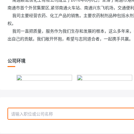
南通市首个外贸集聚区,紧邻南通火车站、南通兴东飞机场，交通便
    我司主要经营农药、化工产品的销售。主要农药制剂品种包括水剂、乳油、水乳剂、水溶性粒剂、水分散粒剂等，拥有自营进出口经营
权。
    我司一直把质量，服务作为我们生存和发展的根本，这么多年来，我司一直坚持客户第一，合作共赢的理念，为全球农业增产增收，做
出自己的贡献。我们敞开怀抱，希望与志同道合者，一起携手共赢。          
公司环境