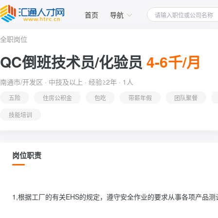
首页
导航
全职岗位
QC倒班技术员/化验员
4-6千/月
南通市/开发区 · 中技及以上 · 经验≥2年 · 1人
五险
住房公积金
包吃
带薪年假
团队聚餐
技能培训
岗位职责
1,根据工厂的有关EHS的规定，遵守安全作业的要求从事各项产品测