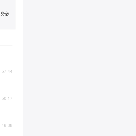
您务必
57:44
50:17
46:38