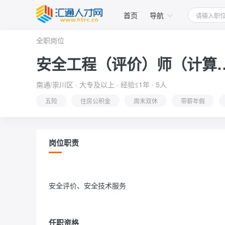
首页
导航
全职岗位
安全工程（评价）师
南通/崇川区 · 大专及以上 · 经验≤1年 · 5人
五险
住房公积金
周末双休
带薪年假
岗位职责
安全评价、安全技术服务                
任职资格