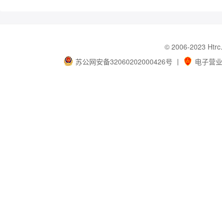
© 2006-202
苏公网安备32060202000426号
丨
电子营