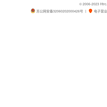
© 2006-202
苏公网安备32060202000426号
丨
电子营