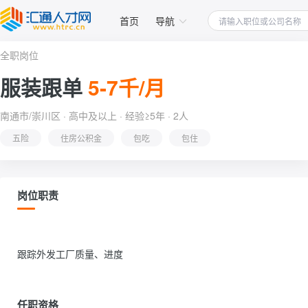
首页
导航
全职岗位
服装跟单
5-7千/月
南通市/崇川区 · 高中及以上 · 经验≥5年 · 2人
五险
住房公积金
包吃
包住
岗位职责
跟踪外发工厂质量、进度                
任职资格