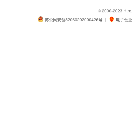
© 2006-202
苏公网安备32060202000426号
丨
电子营