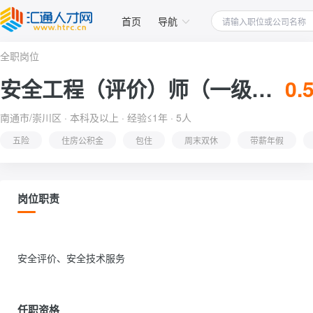
首页
导航
全职岗位
安全工程（评价）师（一级建造师、土木）
0.
南通市/崇川区 · 本科及以上 · 经验≤1年 · 5人
五险
住房公积金
包住
周末双休
带薪年假
岗位职责
安全评价、安全技术服务                
任职资格