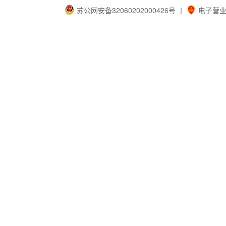
苏公网安备32060202000426号
丨
电子营