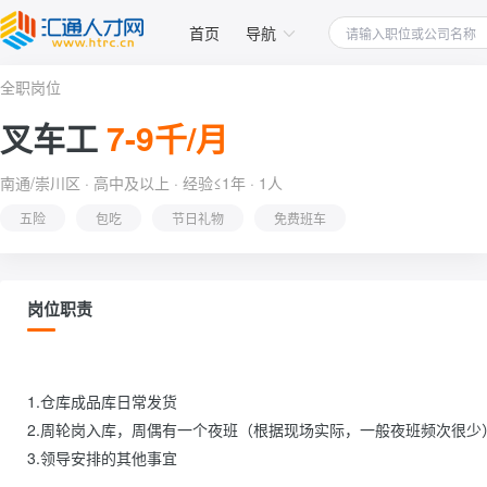
首页
导航
全职岗位
叉车工
7-9千/月
南通/崇川区 · 高中及以上 · 经验≤1年 · 1人
五险
包吃
节日礼物
免费班车
岗位职责
1.仓库成品库日常发货

2.周轮岗入库，周偶有一个夜班（根据现场实际，一般夜班频次很少）
3.领导安排的其他事宜
