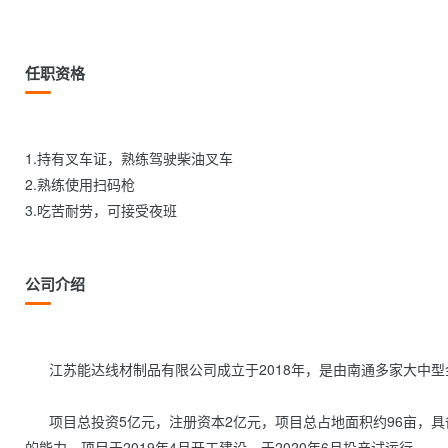
任职资格
1.持有叉车证，熟练驾驶柴油叉车

2.熟练使用扫码枪

3.吃苦耐劳，可接受夜班                
公司介绍
      江苏能达线材制品有限公司成立于2018年，是由南通多家大中型金属制品企业共同建立的现代化金属线材制品生产基地。

      项目总投资5亿元，注册资本2亿元，项目总占地面积约96亩，具备年产各类精品弹簧钢丝及重要用途钢丝绳用热处理钢丝产品20万吨
的能力。项目于2019年4月开工建设，于2020年6月投产试运行。
