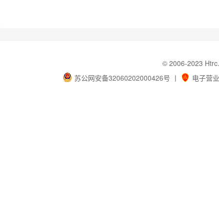
© 2006-202
苏公网安备32060202000426号
丨
电子营