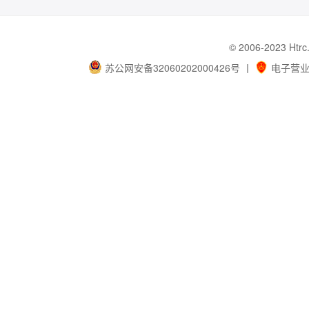
© 2006-202
苏公网安备32060202000426号
丨
电子营