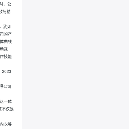
时，公
效与精
，犹如
司的产
体曲线
动裁
作技能
2023
得公司
这一体
这不仅是
内衣等