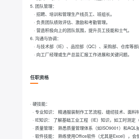
5. 团队管理：

   · 招聘、培训和管理生产线员工、班组长。

   · 负责团队绩效评估、激励和考勤管理。

   · 营造积极向上的团队氛围，提升员工技能和士气。

6. 沟通与协调：

   · 与技术部（IE）、品控部（QC）、采购部、仓库等部门保持密切沟通，解决生产中的各类问题。

   · 向工厂经理或生产总监汇报工作进展和关键问题。           
任职资格
· 硬技能：

  · 专业知识： 精通服装制作工艺流程、缝纫技术、面料特性、 garment construction。

  · IE知识： 了解基础工业工程（IE）知识，如工时测定（GST）、流水线平衡、动作分析等。

  · 质量管理： 熟悉质量管理体系（如ISO9001）和AQL抽样检验标准。

  · 软件技能： 熟练使用Office软件（尤其是Excel），会使用ERP（企业资源计划）系统者优先。
