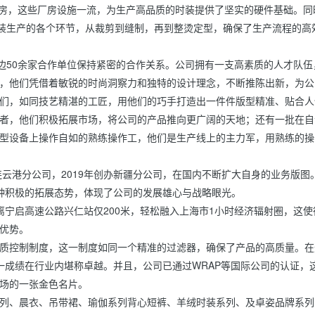
产厂房，这些厂房设施一流，为生产高品质的时装提供了坚实的硬件基础。同
服装生产的各个环节，从裁剪到缝制，再到整烫定型，确保了生产流程的高
周边50余家合作单位保持紧密的合作关系。公司拥有一支高素质的人才队伍
，他们凭借着敏锐的时尚洞察力和独特的设计理念，不断推陈出新，为公
们，如同技艺精湛的工匠，用他们的巧手打造出一件件版型精准、贴合人
者，他们积极拓展市场，将公司的产品推向更广阔的天地；还有一批在自
型设备上操作自如的熟练操作工，他们是生产线上的主力军，用熟练的操
云港分公司，2019年创办新疆分公司，在国内不断扩大自身的业务版图。
种积极的拓展态势，体现了公司的发展雄心与战略眼光。

离宁启高速公路兴仁站仅200米，轻松融入上海市1小时经济辐射圈，这使
优势。

质控制制度，这一制度如同一个精准的过滤器，确保了产品的高质量。在
一成绩在行业内堪称卓越。并且，公司已通过WRAP等国际公司的认证，
场的一张金色名片。

列、晨衣、吊带裙、瑜伽系列背心短裤、羊绒时装系列、及卓姿品牌系列