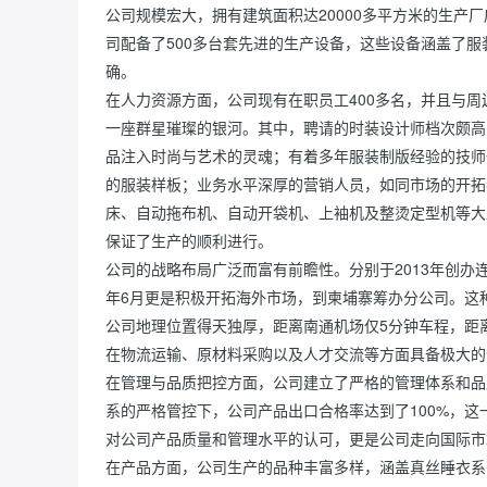
公司规模宏大，拥有建筑面积达20000多平方米的生
司配备了500多台套先进的生产设备，这些设备涵盖了
确。

在人力资源方面，公司现有在职员工400多名，并且与
一座群星璀璨的银河。其中，聘请的时装设计师档次颇高
品注入时尚与艺术的灵魂；有着多年服装制版经验的技师
的服装样板；业务水平深厚的营销人员，如同市场的开拓
床、自动拖布机、自动开袋机、上袖机及整烫定型机等大
保证了生产的顺利进行。

公司的战略布局广泛而富有前瞻性。分别于2013年创办连
年6月更是积极开拓海外市场，到柬埔寨筹办分公司。这
公司地理位置得天独厚，距离南通机场仅5分钟车程，距
在物流运输、原材料采购以及人才交流等方面具备极大的
在管理与品质把控方面，公司建立了严格的管理体系和品
系的严格管控下，公司产品出口合格率达到了100%，这
对公司产品质量和管理水平的认可，更是公司走向国际市
在产品方面，公司生产的品种丰富多样，涵盖真丝睡衣系