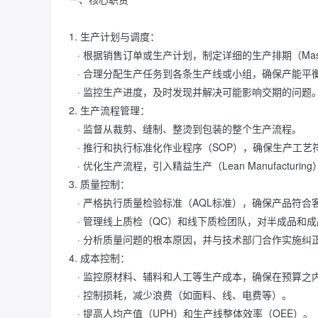
1. 生产计划与调度：

   · 根据销售订单或生产计划，制定详细的生产排期（Master Schedule）。

   · 合理分配生产任务到各条生产线或小组，确保产能平衡。

   · 监控生产进度，及时发现并解决可能影响交期的问题。

2. 生产流程管理：

   · 监督从裁剪、缝制、整烫到包装的整个生产流程。

   · 推行和执行标准化作业程序（SOP），确保生产工艺符合要求。

   · 优化生产流程，引入精益生产（Lean Manufacturing）等方法和工具，提高生产效率。

3. 质量控制：

   · 严格执行质量检验标准（AQL标准），确保产品符合客户的质量要求。

   · 管理线上质检（QC）和线下质检团队，对半成品和成品进行抽检。

   · 分析质量问题的根本原因，并与技术部门合作实施纠正和预防措施。

4. 成本控制：

   · 监控原材料、辅料和人工等生产成本，确保在预算之内。

   · 控制损耗，减少浪费（如面料、线、电费等）。

   · 提高人均产值（UPH）和生产线整体效率（OEE）。
