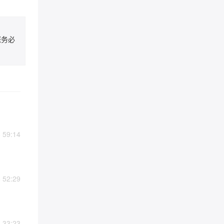
您务必
59:14
52:29
33:23