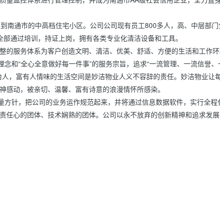
盖到南通市的中高档住宅小区。公司公司现有员工800多人，高、中层部门
全部通过培训，持证上岗，拥有各类专业化清洁设备和工具。

整的服务体系为客户创造文明、清洁、优美、舒适、方便的生活和工作环境
理念和“全心全意做好每一件事”的服务宗旨，追求“一流管理、一流信誉、
怡人，富有人情味的生活空间是妙洁物业人义不容辞的责任。妙洁物业让
神感动，被亲切、温馨、富有诗意的浪漫情怀所感染。

质量方针，把公司的业务运作规范起来，并将通过信息数据软件，实行全程
责任心的团体、技术娴熟的团体。公司以永不放弃的创新精神和追求发展