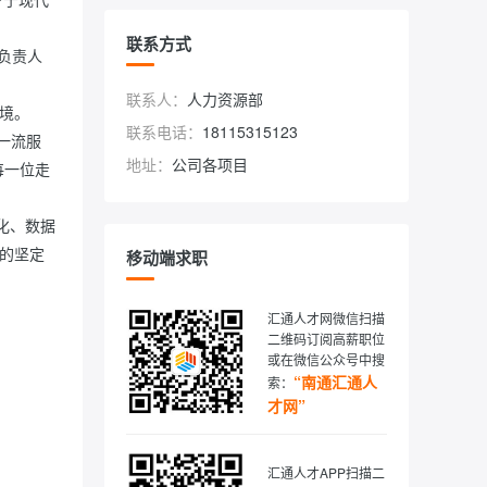
联系方式
负责人
联系人：
人力资源部
。

联系电话：
18115315123
一流服
地址：
公司各项目
每一位走
化、数据
的坚定
移动端求职
汇通人才网微信扫描
二维码订阅高薪职位
或在微信公众号中搜
“南通汇通人
索：
才网”
汇通人才APP扫描二