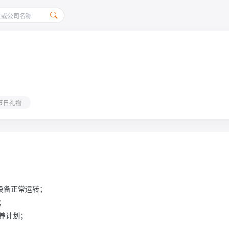
节日礼物
备正常运转；



养计划；
