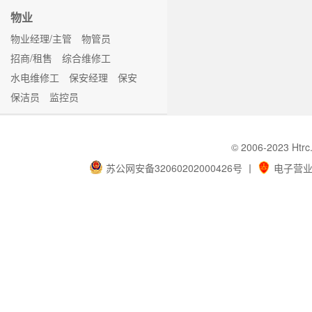
物业
物业经理/主管
物管员
招商/租售
综合维修工
水电维修工
保安经理
保安
保洁员
监控员
© 2006-202
苏公网安备32060202000426号
丨
电子营