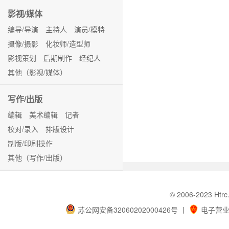
影视/媒体
编导/导演
主持人
演员/模特
摄像/摄影
化妆师/造型师
影视策划
后期制作
经纪人
其他（影视/媒体）
写作/出版
编辑
美术编辑
记者
校对/录入
排版设计
制版/印刷操作
其他（写作/出版）
© 2006-202
苏公网安备32060202000426号
丨
电子营