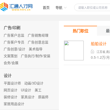
首页
导航
广告/印刷
最
热门职位
广告客户总监
广告销售经理
广告客户专员
广告创意总监
船舶设计
广告创意/设计
美术指导
江苏省,南
文案策划
广告执行/制作/安装
0.5-1.2万/月
会务/会展
设计
平面设计师
动画/3D设计
网页设计
UI设计
美工
装修设计
家具设计
原画师
家居用品设计