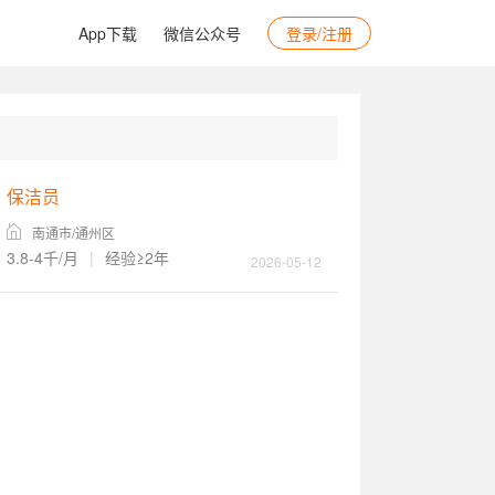
App下载
微信公众号
登录/注册
保洁员
南通市/通州区
3.8-4千/月
|
经验≥2年
2026-05-12