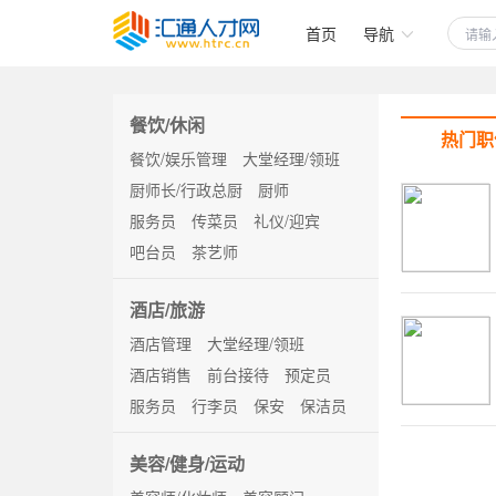
首页
导航
餐饮/休闲
热门职
餐饮/娱乐管理
大堂经理/领班
厨师长/行政总厨
厨师
服务员
传菜员
礼仪/迎宾
吧台员
茶艺师
酒店/旅游
酒店管理
大堂经理/领班
酒店销售
前台接待
预定员
服务员
行李员
保安
保洁员
美容/健身/运动