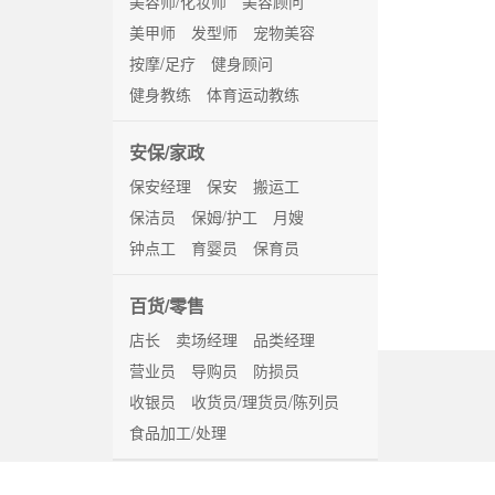
美容师/化妆师
美容顾问
美甲师
发型师
宠物美容
按摩/足疗
健身顾问
健身教练
体育运动教练
安保/家政
保安经理
保安
搬运工
保洁员
保姆/护工
月嫂
钟点工
育婴员
保育员
百货/零售
店长
卖场经理
品类经理
营业员
导购员
防损员
收银员
收货员/理货员/陈列员
食品加工/处理