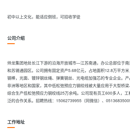
初中以上文化，能适应倒班，可招收学徒                
公司介绍
帅龙集团地处长江下游的沿海开放城市—江苏南通，办公总部位于南
和苏锡通园区。公司拥有固定资产5.68亿元，占地面积12.8万平方
钢棒，光面、镀锌钢丝绳、弹簧钢丝、光电缆加强芯的专业企业。产
非洲等地区和国家，其中低松弛预应力钢绞线被大量应用于大型桥梁
综合生产低松弛预应力钢绞线25万余吨。公司现有员工600多人，工
泛的合作关系。招聘热线：15062739955（同微信）、051368350058     
工作地址