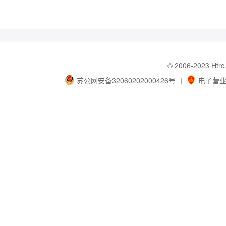
© 2006-202
苏公网安备32060202000426号
丨
电子营