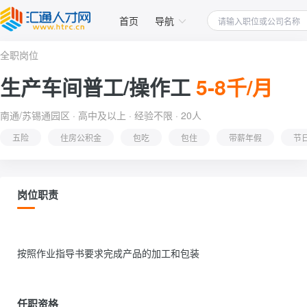
首页
导航
全职岗位
生产车间普工/操作工
5-8千/月
南通/苏锡通园区 · 高中及以上 · 经验不限 · 20人
五险
住房公积金
包吃
包住
带薪年假
节
岗位职责
按照作业指导书要求完成产品的加工和包装                
任职资格