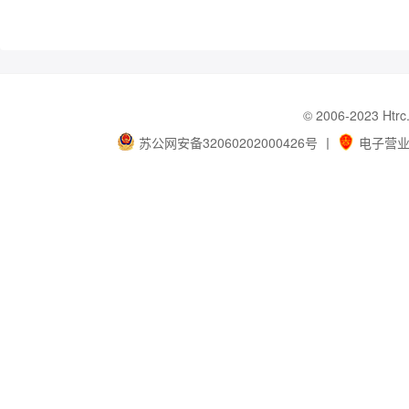
© 2006-202
苏公网安备32060202000426号
丨
电子营