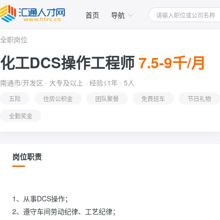
首页
导航
全职岗位
化工DCS操作工程师
7.5-9千/月
南通市/开发区 · 大专及以上 · 经验≤1年 · 5人
五险
住房公积金
团队聚餐
免费班车
节日礼物
全勤奖金
岗位职责
1、从事DCS操作；

2、遵守车间劳动纪律、工艺纪律；
