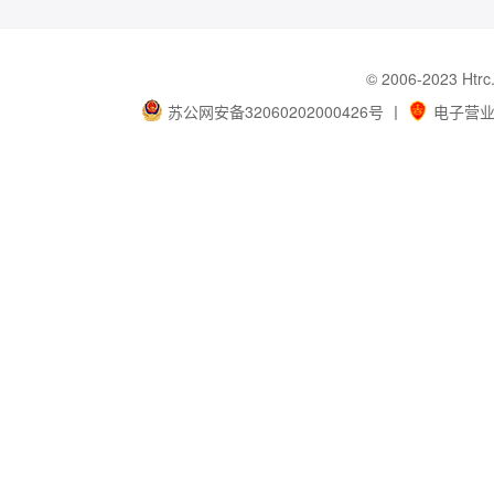
© 2006-202
苏公网安备32060202000426号
丨
电子营