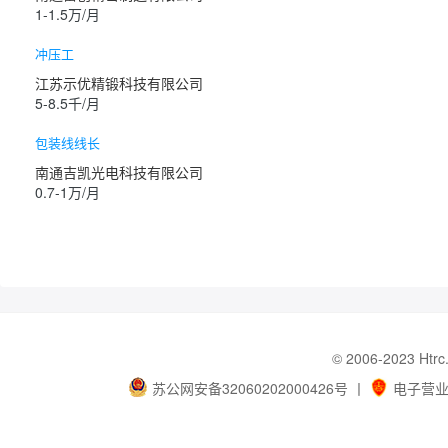
1-1.5万/月
冲压工
江苏示优精锻科技有限公司
5-8.5千/月
包装线线长
南通吉凯光电科技有限公司
0.7-1万/月
© 2006-202
苏公网安备32060202000426号
丨
电子营