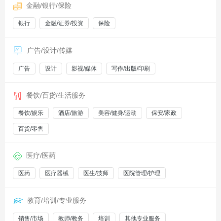
金融/银行/保险
银行
金融/证券/投资
保险
广告/设计/传媒
广告
设计
影视/媒体
写作/出版/印刷
餐饮/百货/生活服务
餐饮/娱乐
酒店/旅游
美容/健身/运动
保安/家政
百货/零售
医疗/医药
医药
医疗器械
医生/技师
医院管理/护理
教育/培训/专业服务
销售/市场
教师/教务
培训
其他专业服务