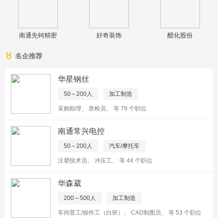
南通先钶精密
好奇装饰
醋化股份
名企推荐
华星钢丝
50～200人
加工制造
采购助理
、
质检员
、
等 79 个职位
南通常兴电控
50～200人
汽车/摩托车
注塑技术员
、
冲压工
、
等 44 个职位
华森葳
200～500人
加工制造
车间普工/操作工（白班）
、
CAD制图员
、
等 53 个职位