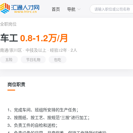
首页
导航
全职岗位
车工
0.8-1.2万/月
南通/崇川区 · 中技及以上 · 经验≥2年 · 2人
五险
节日礼物
包吃
岗位职责
1、完成车间、班组所安排的生产任务；

2、按图纸、按工艺、按规范“三按”进行加工；

3、负责工件的自检和送检；

4、负责设备的日常、月度保养，保持工作场所6S维护。                