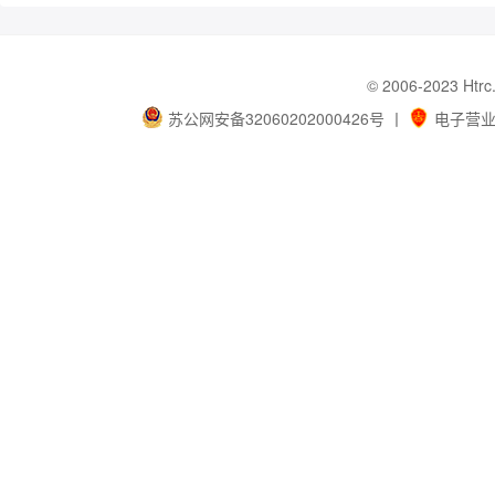
© 2006-202
苏公网安备32060202000426号
丨
电子营